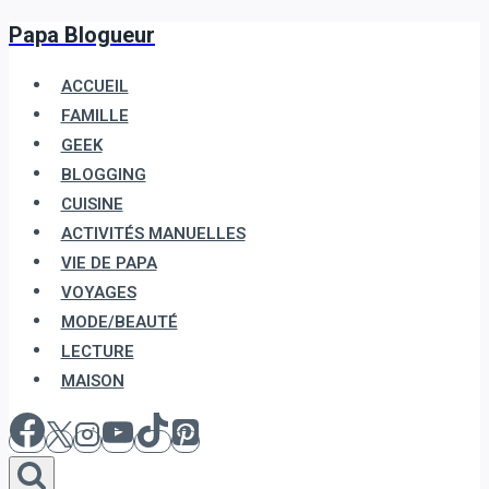
Papa Blogueur
Aller
au
ACCUEIL
contenu
FAMILLE
GEEK
BLOGGING
CUISINE
ACTIVITÉS MANUELLES
VIE DE PAPA
VOYAGES
MODE/BEAUTÉ
LECTURE
MAISON