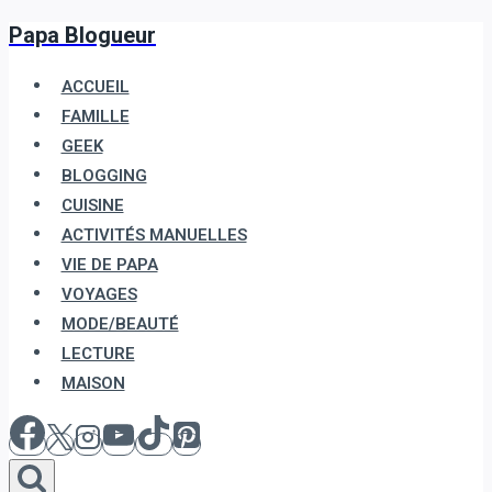
Papa Blogueur
Aller
au
ACCUEIL
contenu
FAMILLE
GEEK
BLOGGING
CUISINE
ACTIVITÉS MANUELLES
VIE DE PAPA
VOYAGES
MODE/BEAUTÉ
LECTURE
MAISON