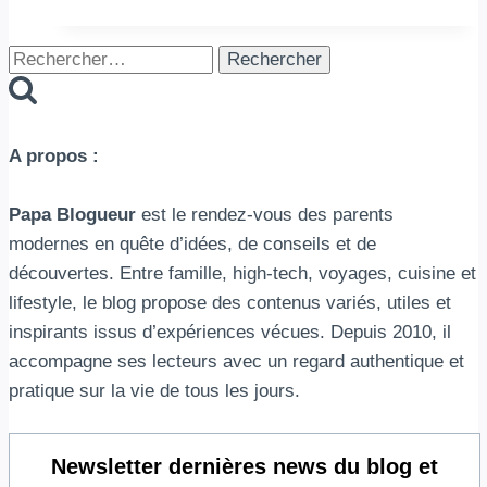
à
Turin
Rechercher :
:
explorez
la
A propos :
beauté
Italienne
Papa Blogueur
est le rendez-vous des parents
au
modernes en quête d’idées, de conseils et de
fil
découvertes. Entre famille, high-tech, voyages, cuisine et
des
lifestyle, le blog propose des contenus variés, utiles et
routes
inspirants issus d’expériences vécues. Depuis 2010, il
accompagne ses lecteurs avec un regard authentique et
pratique sur la vie de tous les jours.
Newsletter
dernières news du blog et