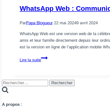
WhatsApp Web : Communique
Par
Papa Blogueur
22 mai 2024
9 avril 2024
WhatsApp Web est une version web de la célèbre
amis et leur famille directement depuis leur ord
est la version en ligne de l’application mobile
WhatsApp
Lire la suite
Web
:
Communiquez
Rechercher :
sans
limites
depuis
votre
A propos :