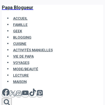
Papa Blogueur
Aller
au
ACCUEIL
contenu
FAMILLE
GEEK
BLOGGING
CUISINE
ACTIVITÉS MANUELLES
VIE DE PAPA
VOYAGES
MODE/BEAUTÉ
LECTURE
MAISON