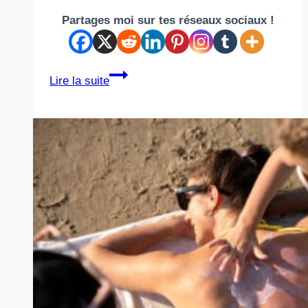
Partages moi sur tes réseaux sociaux !
Comment
Lire la suite
porter
un
bracelet
homme
avec
style
sans
en
faire
trop
?