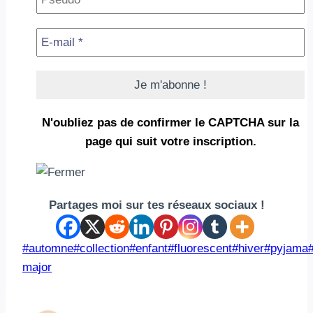
N'oubliez pas de confirmer le CAPTCHA
sur la
page qui suit votre inscription.
Partages moi sur tes réseaux sociaux !
Étiquettes
#
automne
#
collection
#
enfant
#
fluorescent
#
hiver
#
pyjama
de
major
la
publication :