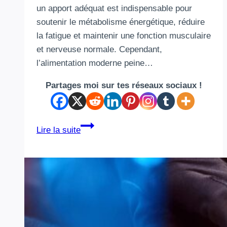
un apport adéquat est indispensable pour
soutenir le métabolisme énergétique, réduire
la fatigue et maintenir une fonction musculaire
et nerveuse normale. Cependant,
l’alimentation moderne peine…
Partages moi sur tes réseaux sociaux !
Les
Lire la suite
5
meilleurs
complexes
de
magnésium
pour
les