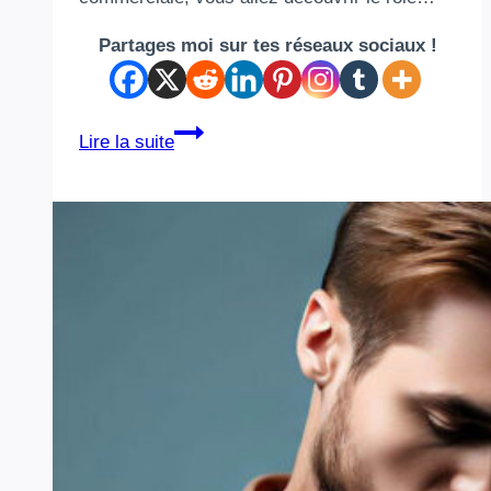
Partages moi sur tes réseaux sociaux !
DIY
Lire la suite
e‑liquide
:
comprendre
les
ingrédients
pour
créer
ses
propres
mélanges