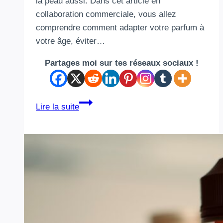
la peau aussi. Dans cet article en
collaboration commerciale, vous allez
comprendre comment adapter votre parfum à
votre âge, éviter…
Partages moi sur tes réseaux sociaux !
Comment
Lire la suite
choisir
son
parfum
homme
après
50
ans
(et
pourquoi