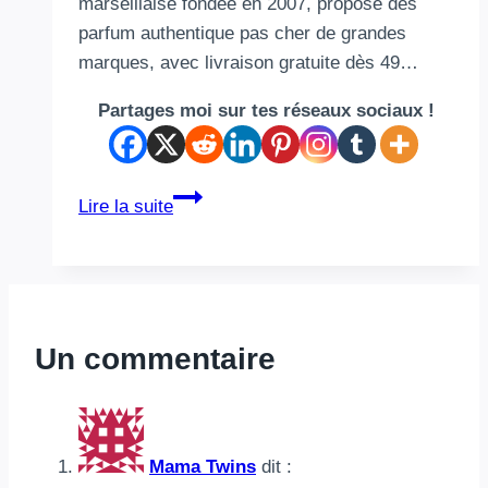
marseillaise fondée en 2007, propose des
parfum authentique pas cher de grandes
marques, avec livraison gratuite dès 49…
Partages moi sur tes réseaux sociaux !
Offrir
Lire la suite
un
beau
parfum
sans
se
Un commentaire
ruiner
:
le
guide
Mama Twins
dit :