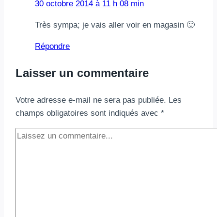
malin
30 octobre 2014 à 11 h 08 min
pour
Très sympa; je vais aller voir en magasin 🙂
les
fêtes
Répondre
en
famille
Laisser un commentaire
Votre adresse e-mail ne sera pas publiée.
Les
champs obligatoires sont indiqués avec
*