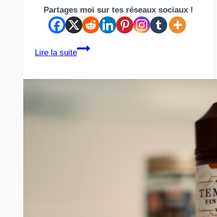
Partages moi sur tes réseaux sociaux !
Comment
Lire la suite
choisir
son
parfum
homme
après
50
ans
(et
pourquoi
il
devient
essentiel