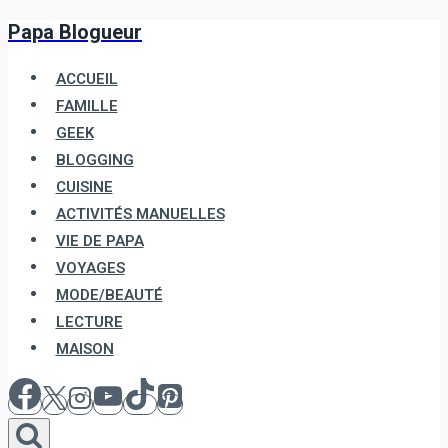
Papa Blogueur
Aller
au
ACCUEIL
contenu
FAMILLE
GEEK
BLOGGING
CUISINE
ACTIVITÉS MANUELLES
VIE DE PAPA
VOYAGES
MODE/BEAUTÉ
LECTURE
MAISON