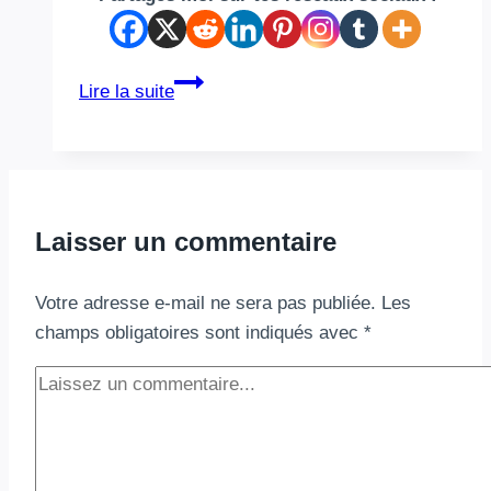
Offrir
Lire la suite
un
beau
parfum
sans
se
Laisser un commentaire
ruiner
:
Votre adresse e-mail ne sera pas publiée.
Les
le
champs obligatoires sont indiqués avec
*
guide
malin
pour
les
fêtes