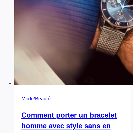
bien-
être
en
2026
Mode/Beauté
Comment porter un bracelet
homme avec style sans en