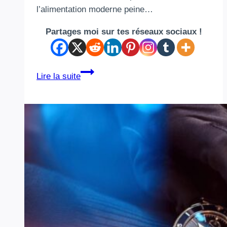
l’alimentation moderne peine…
Partages moi sur tes réseaux sociaux !
Les
Lire la suite
5
meilleurs
complexes
de
magnésium
pour
les
personnes
soucieuses
de
leur