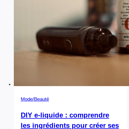
au
quotidien)
Mode/Beauté
DIY e‑liquide : comprendre
les ingrédients pour créer ses