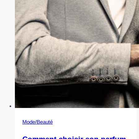
semaines
→
mon
verdict
Mode/Beauté