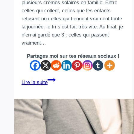
plusieurs crèmes solaires en famille. Entre
celles qui collent, celles que les enfants
refusent ou celles qui tiennent vraiment toute
la journée, le tri s’est fait très vite. Au final, je
n’en ai gardé que 3 : celles qui passent
vraiment…
Partages moi sur tes réseaux sociaux !
3
Lire la suite
crèmes
solaires
enfant
testées
pendant
2