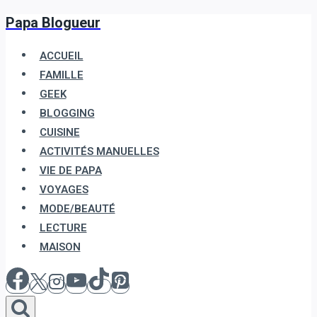
Papa Blogueur
Aller
au
ACCUEIL
contenu
FAMILLE
GEEK
BLOGGING
CUISINE
ACTIVITÉS MANUELLES
VIE DE PAPA
VOYAGES
MODE/BEAUTÉ
LECTURE
MAISON