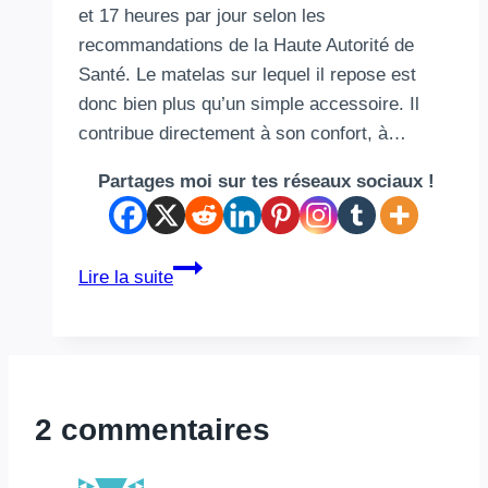
et 17 heures par jour selon les
recommandations de la Haute Autorité de
Santé. Le matelas sur lequel il repose est
donc bien plus qu’un simple accessoire. Il
contribue directement à son confort, à…
Partages moi sur tes réseaux sociaux !
Que
Lire la suite
faut-
il
savoir
avant
d’acheter
2 commentaires
le
matelas