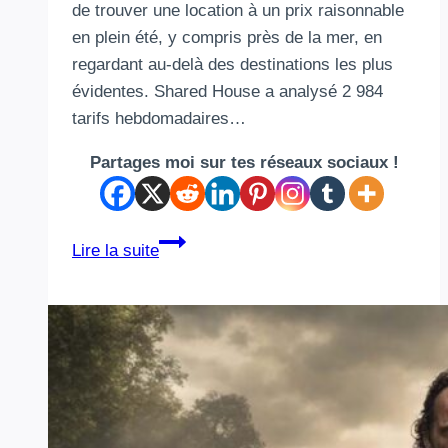
de trouver une location à un prix raisonnable
en plein été, y compris près de la mer, en
regardant au-delà des destinations les plus
évidentes. Shared House a analysé 2 984
tarifs hebdomadaires…
Partages moi sur tes réseaux sociaux !
Vacances
Lire la suite
en
famille
:
11
destinations
françaises
encore