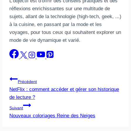
L'objectif est d'offrir des conseils pratiques et des
réflexions enrichissantes sur une multitude de
sujets, allant de la technologie (high-tech, geek, ...)
à la cuisine, en passant par la mode et les
voyages, pour tous ceux qui souhaitent explorer un
mode de vie dynamique et varié.
Navigation
Précédent
NetFlix : comment accéder et gérer son historique
de
de lecture ?
l’article
Suivant
Nouveaux coloriages Reine des Neiges