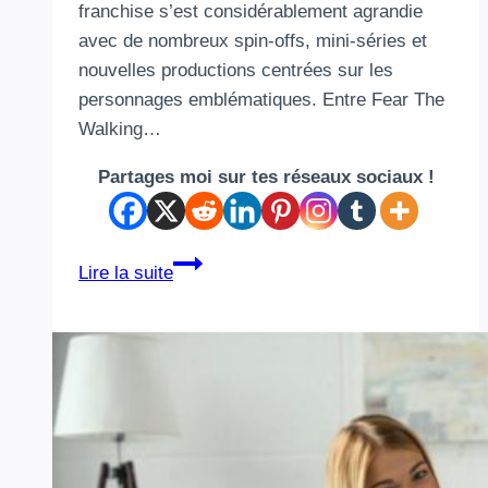
franchise s’est considérablement agrandie
avec de nombreux spin-offs, mini-séries et
nouvelles productions centrées sur les
personnages emblématiques. Entre Fear The
Walking…
Partages moi sur tes réseaux sociaux !
Chronologie
Lire la suite
The
Walking
Dead
:
dans
quel
ordre