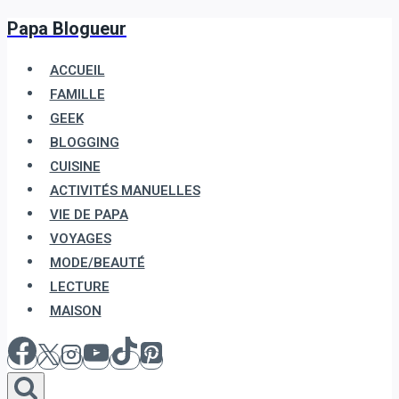
Papa Blogueur
Aller
au
ACCUEIL
contenu
FAMILLE
GEEK
BLOGGING
CUISINE
ACTIVITÉS MANUELLES
VIE DE PAPA
VOYAGES
MODE/BEAUTÉ
LECTURE
MAISON