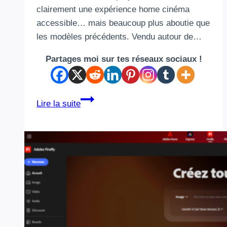
clairement une expérience home cinéma
accessible… mais beaucoup plus aboutie que
les modèles précédents. Vendu autour de…
Partages moi sur tes réseaux sociaux !
XGODY
Lire la suite
N8
:
le
meilleur
projecteur
pour
une
soirée
Foot