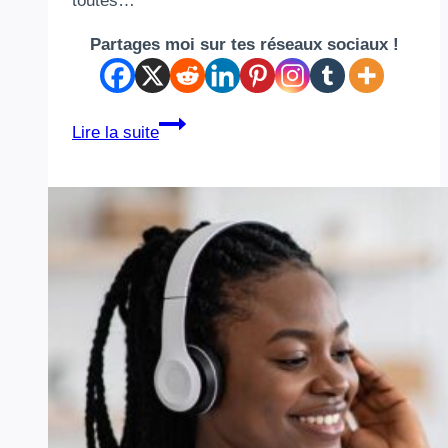
toutes…
Partages moi sur tes réseaux sociaux !
Dans
Lire la suite
quel
ordre
regarder
Starship
Troopers
?
Le
guide
complet
en
2026