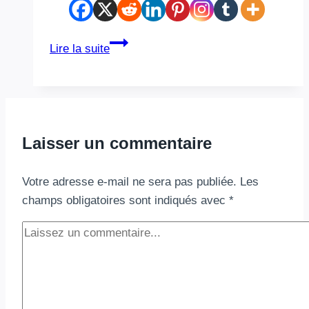
Transformez
Lire la suite
vos
ebooks
en
livres
audio
Laisser un commentaire
gratuitement
:
Votre adresse e-mail ne sera pas publiée.
Les
la
champs obligatoires sont indiqués avec
*
solution
simple
et
bluffante
pour
toute