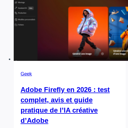
à
la
maison
?
Geek
Adobe Firefly en 2026 : test
complet, avis et guide
pratique de l’IA créative
d’Adobe