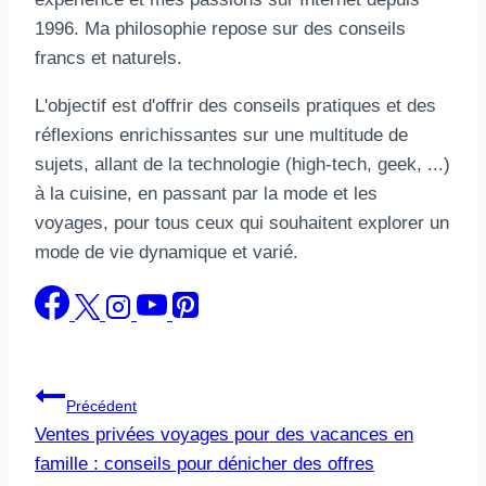
1996. Ma philosophie repose sur des conseils
francs et naturels.
L'objectif est d'offrir des conseils pratiques et des
réflexions enrichissantes sur une multitude de
sujets, allant de la technologie (high-tech, geek, ...)
à la cuisine, en passant par la mode et les
voyages, pour tous ceux qui souhaitent explorer un
mode de vie dynamique et varié.
Navigation
Précédent
Ventes privées voyages pour des vacances en
de
famille : conseils pour dénicher des offres