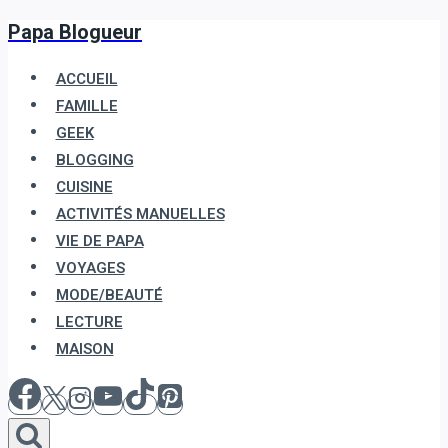
Papa Blogueur
Aller
au
ACCUEIL
contenu
FAMILLE
GEEK
BLOGGING
CUISINE
ACTIVITÉS MANUELLES
VIE DE PAPA
VOYAGES
MODE/BEAUTÉ
LECTURE
MAISON