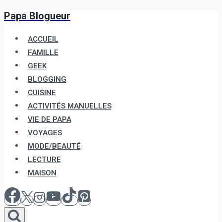
Papa Blogueur
Aller
au
ACCUEIL
contenu
FAMILLE
GEEK
BLOGGING
CUISINE
ACTIVITÉS MANUELLES
VIE DE PAPA
VOYAGES
MODE/BEAUTÉ
LECTURE
MAISON