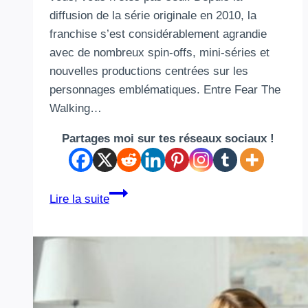
diffusion de la série originale en 2010, la
franchise s’est considérablement agrandie
avec de nombreux spin-offs, mini-séries et
nouvelles productions centrées sur les
personnages emblématiques. Entre Fear The
Walking…
Partages moi sur tes réseaux sociaux !
Chronologie
Lire la suite
The
Walking
Dead
:
dans
quel