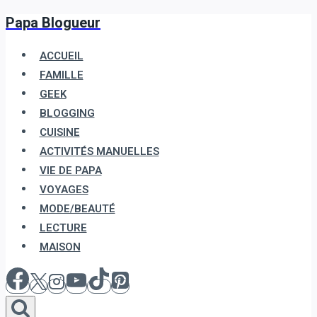
Papa Blogueur
Aller
au
ACCUEIL
contenu
FAMILLE
GEEK
BLOGGING
CUISINE
ACTIVITÉS MANUELLES
VIE DE PAPA
VOYAGES
MODE/BEAUTÉ
LECTURE
MAISON