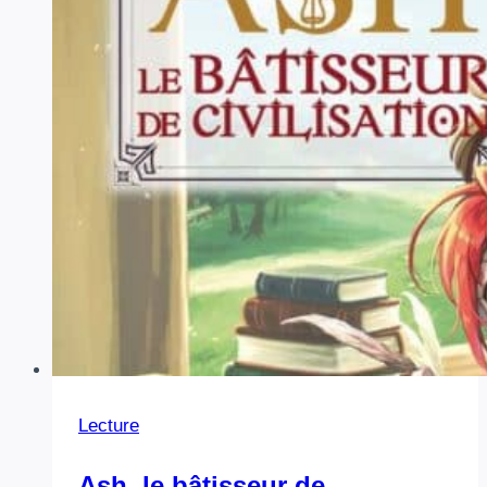
de
Leiji
Matsumoto
Lecture
Ash, le bâtisseur de