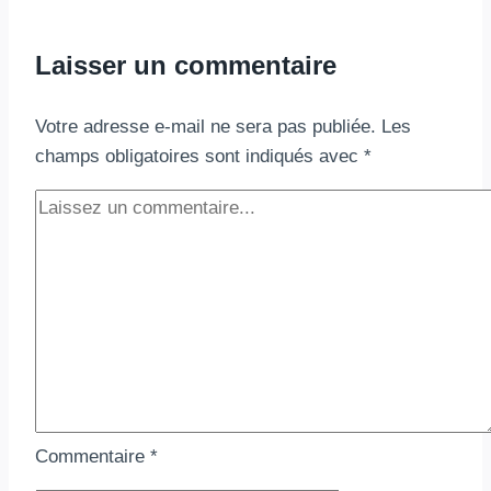
Crève-
Gobelins
Laisser un commentaire
dans
Goblin
Votre adresse e-mail ne sera pas publiée.
Les
Slayer
champs obligatoires sont indiqués avec
*
Year
One
Commentaire
*