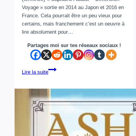
Voyage » sortie en 2014 au Japon et 2016 en
France. Cela pourrait être un peu vieux pour
certains, mais franchement c’est un oeuvre à
lire absolument pour…
Partages moi sur tes réseaux sociaux !
Capitaine
Lire la suite
Albator
–
Dimension
Voyage
:
une
oeuvre
épique