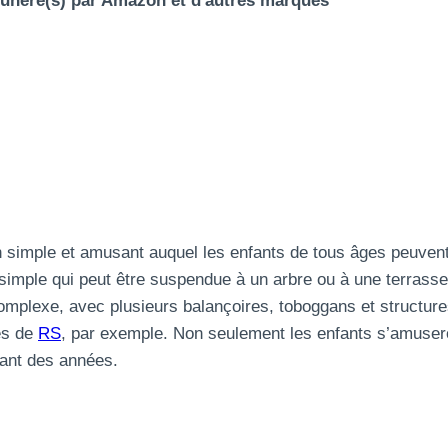
émunéré(s) par Amazon et d'autres marques
n simple et amusant auquel les enfants de tous âges peuvent
 simple qui peut être suspendue à un arbre ou à une terrasse
omplexe, avec plusieurs balançoires, toboggans et structures
ès de
RS
, par exemple. Non seulement les enfants s’amuseron
ndant des années.