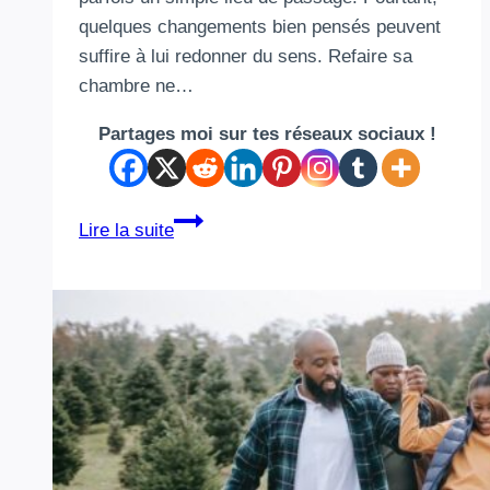
quelques changements bien pensés peuvent
suffire à lui redonner du sens. Refaire sa
chambre ne…
Partages moi sur tes réseaux sociaux !
Refaire
Lire la suite
sa
chambre
:
un
petit
changement
déco
qui
peut