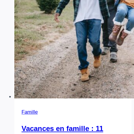
transformer
le
quotidien
Famille
Vacances en famille : 11