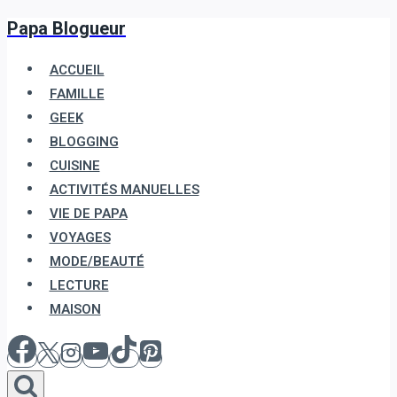
Papa Blogueur
Aller
au
ACCUEIL
contenu
FAMILLE
GEEK
BLOGGING
CUISINE
ACTIVITÉS MANUELLES
VIE DE PAPA
VOYAGES
MODE/BEAUTÉ
LECTURE
MAISON