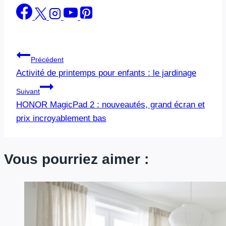
Navigation
Précédent
Activité de printemps pour enfants : le jardinage
de
Suivant
l’article
HONOR MagicPad 2 : nouveautés, grand écran et
prix incroyablement bas
Vous pourriez aimer :