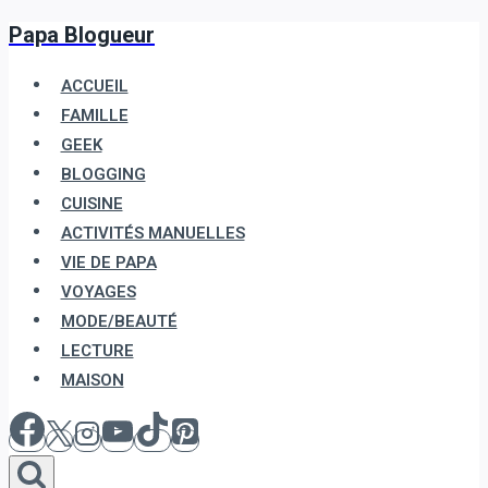
Papa Blogueur
Aller
au
ACCUEIL
contenu
FAMILLE
GEEK
BLOGGING
CUISINE
ACTIVITÉS MANUELLES
VIE DE PAPA
VOYAGES
MODE/BEAUTÉ
LECTURE
MAISON