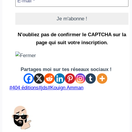
N'oubliez pas de confirmer le CAPTCHA
sur la
page qui suit votre inscription.
Partages moi sur tes réseaux sociaux !
Étiquettes
#
404 éditions
#
jds
#
Kouign Amman
de
la
publication :