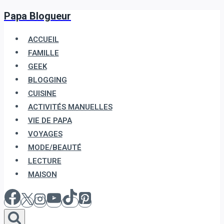
Papa Blogueur
Aller
au
ACCUEIL
contenu
FAMILLE
GEEK
BLOGGING
CUISINE
ACTIVITÉS MANUELLES
VIE DE PAPA
VOYAGES
MODE/BEAUTÉ
LECTURE
MAISON