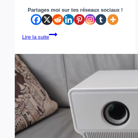
Partages moi sur tes réseaux sociaux !
Caméra
Lire la suite
de
surveillance
solaire
:
pourquoi
elle
transforme
la
sécurité
de
la
maison