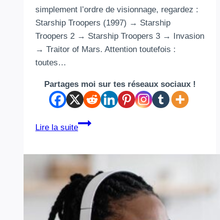
simplement l’ordre de visionnage, regardez :
Starship Troopers (1997) → Starship
Troopers 2 → Starship Troopers 3 → Invasion
→ Traitor of Mars. Attention toutefois :
toutes…
Partages moi sur tes réseaux sociaux !
Dans
Lire la suite
quel
ordre
regarder
Starship
Troopers
?
Le