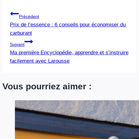
Navigation
Précédent
Prix de l’essence : 6 conseils pour économiser du
de
carburant
l’article
Suivant
Ma première Encyclopédie, apprendre et s’instruire
facilement avec Larousse
Vous pourriez aimer :