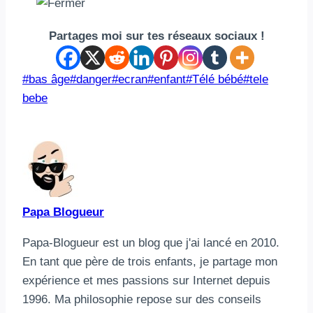
Partages moi sur tes réseaux sociaux !
Étiquettes
#
bas âge
#
danger
#
ecran
#
enfant
#
Télé bébé
#
tele
de
bebe
la
publication :
Papa Blogueur
Papa-Blogueur est un blog que j'ai lancé en 2010.
En tant que père de trois enfants, je partage mon
expérience et mes passions sur Internet depuis
1996. Ma philosophie repose sur des conseils