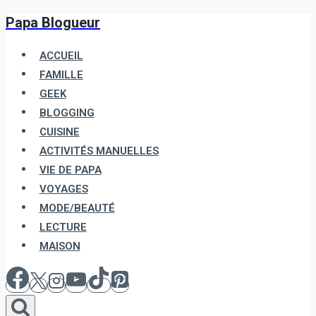
Papa Blogueur
Aller
au
ACCUEIL
contenu
FAMILLE
GEEK
BLOGGING
CUISINE
ACTIVITÉS MANUELLES
VIE DE PAPA
VOYAGES
MODE/BEAUTÉ
LECTURE
MAISON