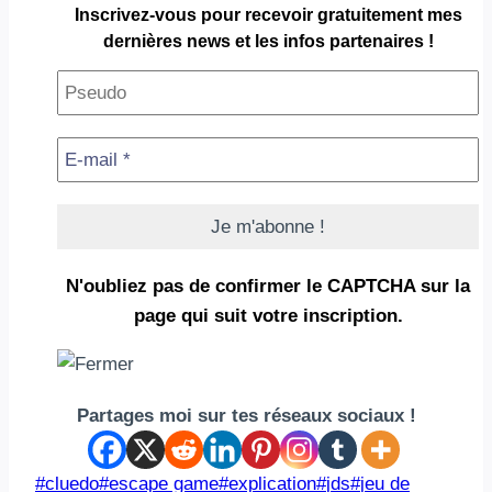
Inscrivez-vous pour
recevoir gratuitement
mes
dernières news et les infos partenaires !
N'oubliez pas de confirmer le CAPTCHA
sur la
page qui suit votre inscription.
Partages moi sur tes réseaux sociaux !
Étiquettes
#
cluedo
#
escape game
#
explication
#
jds
#
jeu de