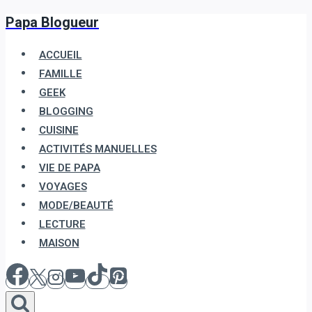
Papa Blogueur
Aller
au
ACCUEIL
contenu
FAMILLE
GEEK
BLOGGING
CUISINE
ACTIVITÉS MANUELLES
VIE DE PAPA
VOYAGES
MODE/BEAUTÉ
LECTURE
MAISON