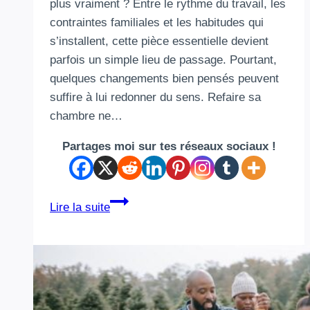
plus vraiment ? Entre le rythme du travail, les
contraintes familiales et les habitudes qui
s’installent, cette pièce essentielle devient
parfois un simple lieu de passage. Pourtant,
quelques changements bien pensés peuvent
suffire à lui redonner du sens. Refaire sa
chambre ne…
Partages moi sur tes réseaux sociaux !
Refaire
Lire la suite
sa
chambre
:
un
petit