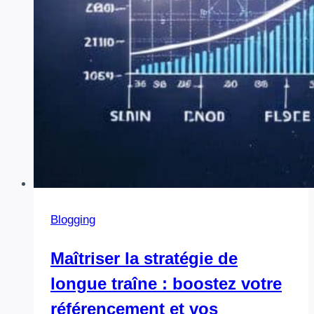
vie
privée
en
2025
🕵️‍♂️
Blogging
Maîtriser la stratégie de
longue traîne : boostez votre
référencement et vos