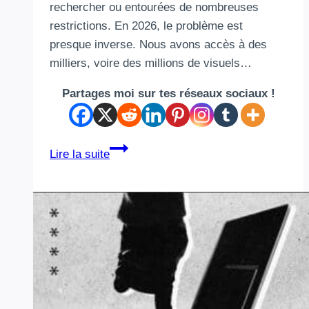
rechercher ou entourées de nombreuses
restrictions. En 2026, le problème est
presque inverse. Nous avons accès à des
milliers, voire des millions de visuels…
Partages moi sur tes réseaux sociaux !
Les
Lire la suite
meilleures
banques
d’images
gratuites
en
2026
:
où