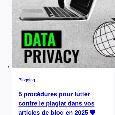
trouver
des
visuels
libres
de
droits
et
pourquoi
leur
choix
est
devenu
Blogging
stratégique
5 procédures pour lutter
contre le plagiat dans vos
articles de blog en 2025 🛡️