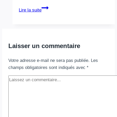
Core
Lire la suite
Web
Vitals
2025
:
Les
Laisser un commentaire
secrets
pour
Votre adresse e-mail ne sera pas publiée.
Les
booster
champs obligatoires sont indiqués avec
*
votre
SEO
et
fidéliser
vos
visiteurs