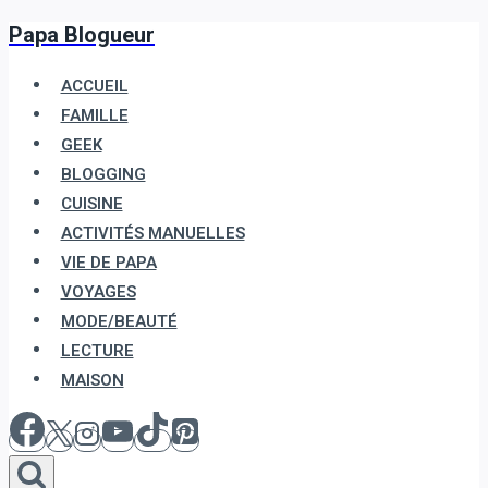
Papa Blogueur
Aller
au
ACCUEIL
contenu
FAMILLE
GEEK
BLOGGING
CUISINE
ACTIVITÉS MANUELLES
VIE DE PAPA
VOYAGES
MODE/BEAUTÉ
LECTURE
MAISON