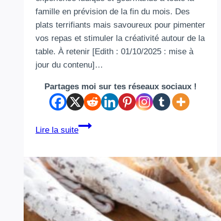
famille en prévision de la fin du mois. Des
plats terrifiants mais savoureux pour pimenter
vos repas et stimuler la créativité autour de la
table. À retenir [Edith : 01/10/2025 : mise à
jour du contenu]…
Partages moi sur tes réseaux sociaux !
Menu
Lire la suite
de
la
semaine
spécial
Halloween
!