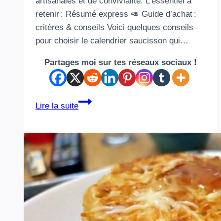
artisanales et de convivialité. L’essentiel à
retenir : Résumé express 🥑 Guide d’achat :
critères & conseils Voici quelques conseils
pour choisir le calendrier saucisson qui…
Partages moi sur tes réseaux sociaux !
Les
Lire la suite
calendriers
de
l’Avent
saucisson :
l’alternative
salée
qui
fait
sensation !