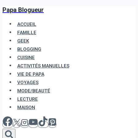
Papa Blogueur
Aller
au
ACCUEIL
contenu
FAMILLE
GEEK
BLOGGING
CUISINE
ACTIVITÉS MANUELLES
VIE DE PAPA
VOYAGES
MODE/BEAUTÉ
LECTURE
MAISON