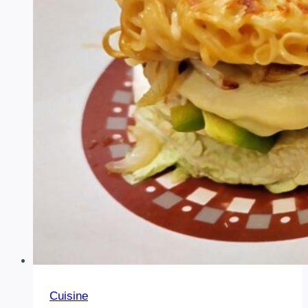
🌭
✨
Cuisine