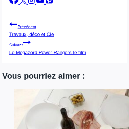
Navigation
Précédent
Travaux, déco et Cie
de
Suivant
l’article
Le Megazord Power Rangers le film
Vous pourriez aimer :